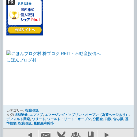
にほんブログ村
カテゴリー:
投資信託
タグ:
SBI証券
,
エマソブ
,
エマージング・ソブリン・オープン（為替ヘッジあり）
,
デフォルト回避
,
ワリート
,
ワールド・リート・オープン
,
分配金
,
口数
,
含み損
,
基
準価額
,
投資信託
,
量的緩和縮小