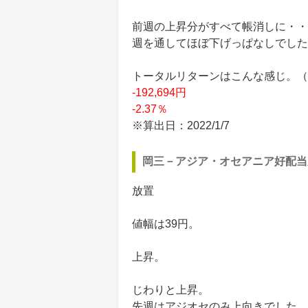
前週の上昇分がすべて帳消しに・・
週を通してほぼ下げっぱなしでした
トータルリターンはこんな感じ。（買付
-192,694円
-2.37％
※算出日：2022/1/7
岡三－アジア・オセアニア好配当
放置
値幅は39円。
上昇。
じわりと上昇。
先週はアジオセのみ上向きでした。