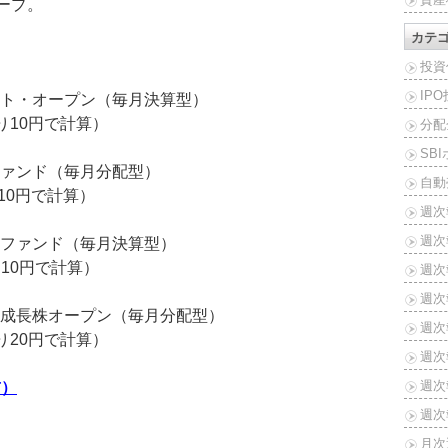
ープ。
カテ
投資
IP
ト・オープン（毎月決算型）
たり10円で計算）
分配
SB
ァンド（毎月分配型）
自動
10円で計算）
週次
週次
ファンド（毎月決算型）
り10円で計算）
週次報
週次報
成長株オープン（毎月分配型）
週次報
たり20円で計算）
週次報
週次報
前）
週次報
月次