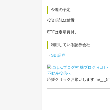
今週の予定
投資信託は放置。
ETFは定期買付。
利用している証券会社
・
SBI証券
応援クリックお願いします ｍ(_ _)