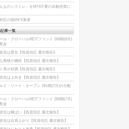
んなのシストレ」をMT4不要の自動売買に
4対応の国内FX業者
の記事一覧
ール・グローバルREITファンド 269期(8月)
配金
状況は悪化【投資信託 週次報告】
な推移が継続【投資信託 週次報告】
ト系が好調【投資信託 週次報告】
状況は上向き【投資信託 週次報告】
ルド・リート・オープン 261期(7月)の分配
ール・グローバルREITファンド 268期(7月)
配金
状況は横ばい【投資信託 週次報告】
状況は右肩上がり【投資信託 週次報告】
状況はじわりと改善【投資信託 週次報告】