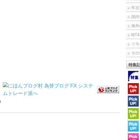
年次
国内
海外
MT
リモ
その
特集
ｍ