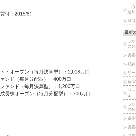
「み
追加
：2015/8）
MT
最新
ラサ
の分
資産
順調
・オープン（毎月決算型）：2,018万口
リー
ァンド（毎月分配型）：400万口
資産
ァンド（毎月決算型）：1,200万口
ワー
成長株オープン（毎月分配型）：700万口
金
ラサ
の分
資産
資産
資産