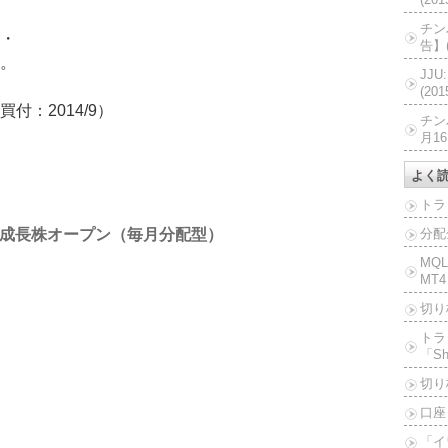
チン
・
告】(
。
JJ
(20
：2014/9）
チン
月16
よく
トラ
成長株オープン（毎月分配型）
分配
MQ
MT4
切り
トラ
「Sh
切り
口座
「イ