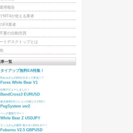
運用報告
でMT4が使える業者
のFX業者
4不要の自動売買
ートデスクトップとは
他
記事一覧
タイアップ無料EA特集！
RaccoさんのEAがタダって本当！？
Forex White Bear V1
白熊デビューしました！
BandCross3 EURUSD
最大保有2ポジションの低リスクEA！
PegSystem ver2
ペッグ通貨ウマー！
White Bear Z USDJPY
ラッコさんの新作 朝スキャEAキター！
Fukurou V2.5 GBPUSD