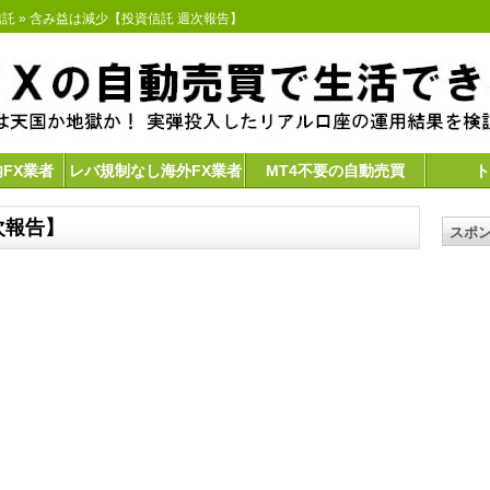
信託
» 含み益は減少【投資信託 週次報告】
内FX業者
レバ規制なし海外FX業者
MT4不要の自動売買
ト
次報告】
スポ