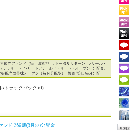
ア債券ファンド（毎月決算型）
,
トータルリターン
,
ラサール・
型）
,
ラリート
,
ワリート
,
ワールド・リート・オープン
,
分配金
,
ア好配当成長株オープン（毎月分配型）
,
投資信託
,
毎月分配
/トラックバック (0)
ンド 269期(8月)の分配金
月別