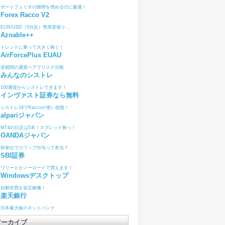
ポートフォリオの隙間を埋めるのに最適！
Forex Racco V2
EUR/USD（5分足）専用逆張り...
Aznable++
トレンドに乗って大きく稼ぐ！
AirForcePlus EUAU
逆相関の通貨ペアでリスク分散
みんなのシストレ
100通貨からシストレできます！
インヴァスト証券なら無料
シストレ24でRaccoが使い放題！
alpariジャパン
MT4の日足は5本！スプレッド狭っ！
OANDAジャパン
秒単位でスワップ付与って本当？
SBI証券
ワリートがノーロードで買えます！
Windowsデスクトップ
自動売買を安定稼働！
楽天銀行
日本最大級のネットバンク
アーカイブ