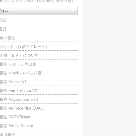
ゴリー
信託
O投資
金の報告
Iポイント（投信マイレージ）
売買（ＥＡ）について
報告 シストレ本口座
報告 alpariジャパン口座
告 Ashika V1
告 Forex Racco V2
告 PegSystem ver2
告 AirForcePlus EUAU
告 W2C-Clipper
告 SimpleRepeat
運用報告