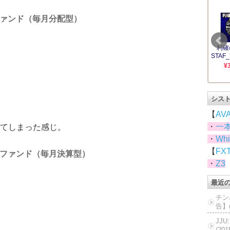
ァンド（毎月分配型）
シス
【
AV
・
一
てしまった感じ。
・
Whi
【
FX
ファンド（毎月決算型）
・
Z3
最近
チン
告】(
JJ
(20