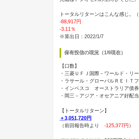
トータルリターンはこんな感じ。（買付
-88,917円
-3.11％
※算出日：2022/1/7
保有投信の現況（1/9現在）
【口数】
・三菱ＵＦＪ国際－ワールド・リート
・ラサール・グローバルＲＥＩＴフ
・インベスコ オーストラリア債券フ
・岡三－アジア・オセアニア好配当
【トータルリターン】
＋3,051,720円
（前回報告時より
-125,377円
）