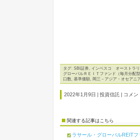
タグ:
SBI証券
,
インベスコ オーストラリ
グローバルＲＥＩＴファンド（毎月分配
口数
,
基準価額
,
岡三－アジア・オセアニ
2022年1月9日 |
投資信託
|
コメント
関連する記事はこちら
ラサール・グローバルREITファ