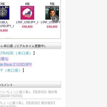
トレ本口座（リアルタイム更新中）
ATRADE（本口座）
】
本勝ち
te Bear Z USDJPY
TF（本口座）
】
のコメント
パン:ちょっと盛り返し【投資信託 週次報
2015年7月23日)
U:ちょっと盛り返し【投資信託 週次報告】
15年7月22日)