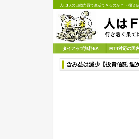
人はFXの自動売買で生活できるのか？
»
投資
タイアップ無料EA
MT4対応の国
含み益は減少【投資信託 週