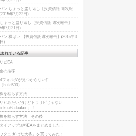
パン:ちょっと盛り返し【投資信託 週次報
2015年7月22日)
U:ちょっと盛り返し【投資信託 週次報告】
15年7月21日)
パン:横ばい 【投資信託週次報告】(2015年3
日)
読まれている記事
リピEA
金の推移
L4フォルダが見つからない件
（build600）
株を枯らす方法
リピみたいだけどトラリピじゃない
inkuuHadouken」！
株を枯らす方法 その後
タイアップ無料EAをまとめました！
ワタニ 炉ばた大将」を買ってみた！