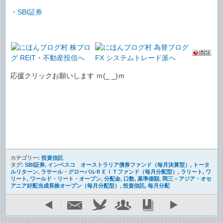
・
SBI証券
応援クリックお願いします ｍ(_ _)ｍ
カテゴリー:
投資信託
タグ:
SBI証券
,
インベスコ オーストラリア債券ファンド（毎月決算型）
,
トータ
ルリターン
,
ラサール・グローバルＲＥＩＴファンド（毎月分配型）
,
ラリート
,
ワ
リート
,
ワールド・リート・オープン
,
分配金
,
口数
,
基準価額
,
岡三－アジア・オセ
アニア好配当成長株オープン（毎月分配型）
,
投資信託
,
毎月分配