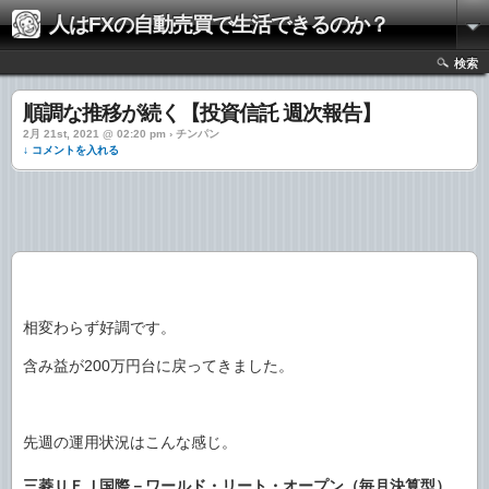
人はFXの自動売買で生活できるのか？
検索
順調な推移が続く【投資信託 週次報告】
2月 21st, 2021 @ 02:20 pm › チンパン
↓ コメントを入れる
相変わらず好調です。
含み益が200万円台に戻ってきました。
先週の運用状況はこんな感じ。
三菱ＵＦＪ国際－ワールド・リート・オープン（毎月決算型）