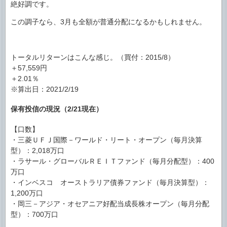
絶好調です。
この調子なら、3月も全額が普通分配になるかもしれません。
トータルリターンはこんな感じ。（買付：2015/8）
＋57,559円
＋2.01％
※算出日：2021/2/19
保有投信の現況（2/21現在）
【口数】
・三菱ＵＦＪ国際－ワールド・リート・オープン（毎月決算
型）：2,018万口
・ラサール・グローバルＲＥＩＴファンド（毎月分配型）：400
万口
・インベスコ オーストラリア債券ファンド（毎月決算型）：
1,200万口
・岡三－アジア・オセアニア好配当成長株オープン（毎月分配
型）：700万口