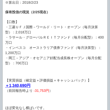
※算出日：2018/2/23
保有投信の現況（2/25現在）
【口数】
・三菱ＵＦＪ国際－ワールド・リート・オープン（毎月決算
型）：2,018万口
・ラサール・グローバルＲＥＩＴファンド（毎月分配型）：400
万口
・インベスコ オーストラリア債券ファンド（毎月決算型）：
1,200万口
・岡三－アジア・オセアニア好配当成長株オープン（毎月分配
型）：700万口
【実質損益（確定益＋評価損益＋キャッシュバック）】
＋1,340,690円
（前回報告時より
-31,753円
）
ほぼ変化なし横ばいです。