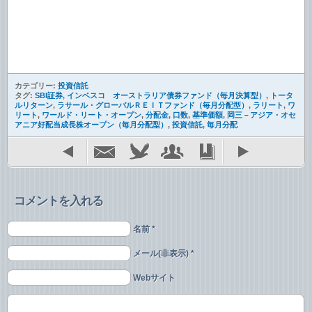
カテゴリー:
投資信託
タグ:
SBI証券
,
インベスコ オーストラリア債券ファンド（毎月決算型）
,
トータ
ルリターン
,
ラサール・グローバルＲＥＩＴファンド（毎月分配型）
,
ラリート
,
ワ
リート
,
ワールド・リート・オープン
,
分配金
,
口数
,
基準価額
,
岡三－アジア・オセ
アニア好配当成長株オープン（毎月分配型）
,
投資信託
,
毎月分配
コメントを入れる
名前 *
メール(非表示) *
Webサイト