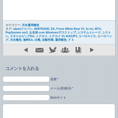
カテゴリー:
月次運用報告
タグ:
alpariジャパン
,
AVATRADE
,
EA
,
Forex White Bear V1
,
fx-on
,
MT4
,
PegSystem ver2
,
お名前.com Windowsデスクトップ
,
システムトレード
,
シスト
レ
,
スキャルピングEA
,
トナカイ
,
トナカイ V1 AUDJPY
,
ユーロスイス
,
ユーロペッ
グ
,
月次報告
,
無料EA
,
白熊
,
自動売買
,
運用報告
,
ＦＸ
コメントを入れる
名前 *
メール(非表示) *
Webサイト