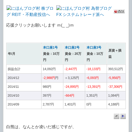
応援クリックお願いします ｍ(_ _)ｍ
本口座1号
本口座2号
本口座3号
原資＋損
年/月
資金：10万
資金：20万
資金：10万
益
円
円
円
損益合計
14,092円
-2,447円
-18,133円
393,512円
2014/12
-2,988円
円
＋3,125円
-6,093円
-5,956円
2014/11
980円
-24,895円
-13,391円
-37,306円
2014/10
397円
-664円
1,351円
1,084円
2014/09
2,787円
1,401円
0円
4,188円
白熊は、なんとか凌いだ感じですが、