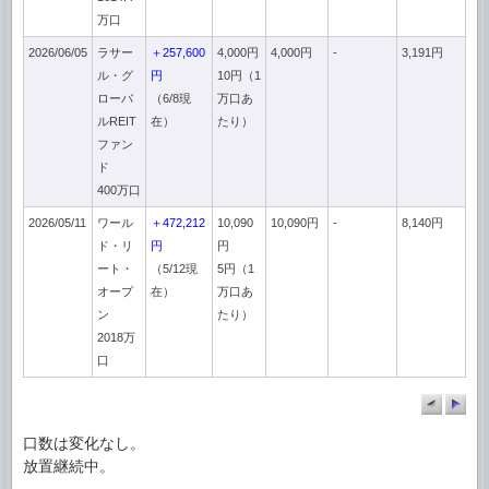
万口
2026/06/05
ラサー
＋257,600
4,000円
4,000円
-
3,191円
ル・グ
円
10円（1
ローバ
（6/8現
万口あ
ルREIT
在）
たり）
ファン
ド
400万口
2026/05/11
ワール
＋472,212
10,090
10,090円
-
8,140円
ド・リ
円
円
ート・
（5/12現
5円（1
オープ
在）
万口あ
ン
たり）
2018万
口
口数は変化なし。
放置継続中。