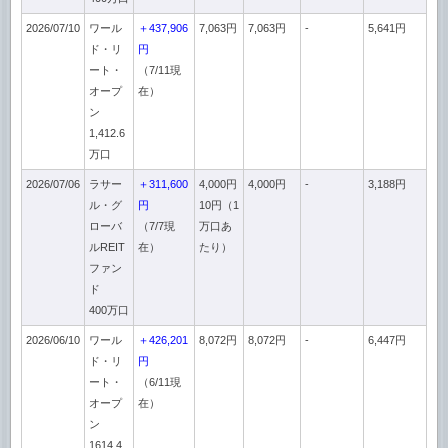
2026/07/10
ワール
＋437,906
7,063円
7,063円
-
5,641円
ド・リ
円
ート・
（7/11現
オープ
在）
ン
1,412.6
万口
2026/07/06
ラサー
＋311,600
4,000円
4,000円
-
3,188円
ル・グ
円
10円（1
ローバ
（7/7現
万口あ
ルREIT
在）
たり）
ファン
ド
400万口
2026/06/10
ワール
＋426,201
8,072円
8,072円
-
6,447円
ド・リ
円
ート・
（6/11現
オープ
在）
ン
1614.4