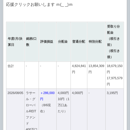
応援クリックお願いします ｍ(_ _)ｍ
受取り分
配金
年度/月/決
銘柄/口
（税引き
評価損益
分配金
普通分配
特別分配
算日
数
前）
（税引き
後）
合計
-
-
-
4,824,841
13,854,309
18,679,150
円
円
円
17,975,579
円
2026/08/05
ラサー
＋286,000
4,000円
4,000円
-
3,195円
ル・グ
円
10円（1
ローバ
（8/6現
万口あ
ルREIT
在）
たり）
ファン
ド
400万口