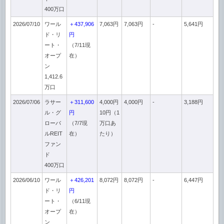
400万口
2026/07/10
ワール
＋437,906
7,063円
7,063円
-
5,641円
ド・リ
円
ート・
（7/11現
オープ
在）
ン
1,412.6
万口
2026/07/06
ラサー
＋311,600
4,000円
4,000円
-
3,188円
ル・グ
円
10円（1
ローバ
（7/7現
万口あ
ルREIT
在）
たり）
ファン
ド
400万口
2026/06/10
ワール
＋426,201
8,072円
8,072円
-
6,447円
ド・リ
円
ート・
（6/11現
オープ
在）
ン