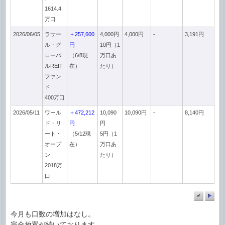
1614.4
万口
2026/06/05
ラサー
＋257,600
4,000円
4,000円
-
3,191円
ル・グ
円
10円（1
ローバ
（6/8現
万口あ
ルREIT
在）
たり）
ファン
ド
400万口
2026/05/11
ワール
＋472,212
10,090
10,090円
-
8,140円
ド・リ
円
円
ート・
（5/12現
5円（1
オープ
在）
万口あ
ン
たり）
2018万
口
今月も口数の増加はなし。
完全放置が続いております。