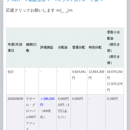
応援クリックお願いします ｍ(_ _)ｍ
受取り分
配金
年度/月/決
銘柄/口
（税引き
評価損益
分配金
普通分配
特別分配
算日
数
前）
（税引き
後）
合計
-
-
-
4,824,841
13,854,309
18,679,150
円
円
円
17,975,579
円
2026/08/05
ラサー
＋286,000
4,000円
4,000円
-
3,195円
ル・グ
円
10円（1
ローバ
（8/6現
万口あ
ルREIT
在）
たり）
ファン
ド