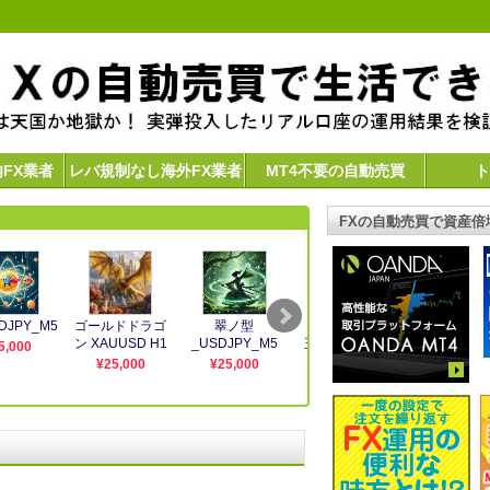
内FX業者
レバ規制なし海外FX業者
MT4不要の自動売買
ト
FXの自動売買で資産倍