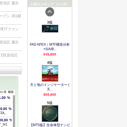
資信託 週次
プン 261期
EITファン
資信託 週次
【投資信託