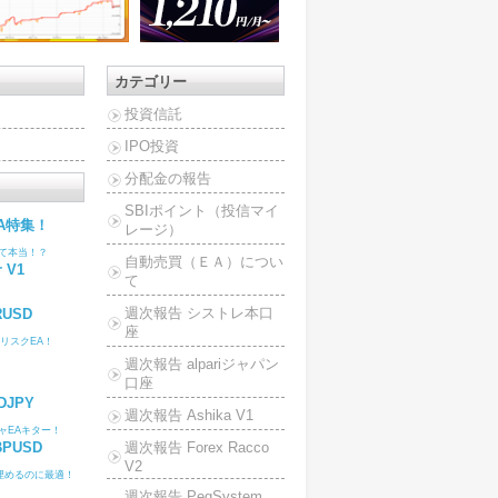
カテゴリー
投資信託
IPO投資
分配金の報告
SBIポイント（投信マイ
A特集！
レージ）
って本当！？
自動売買（ＥＡ）につい
r V1
て
週次報告 シストレ本口
RUSD
座
リスクEA！
週次報告 alpariジャパン
口座
SDJPY
週次報告 Ashika V1
ャEAキター！
GBPUSD
週次報告 Forex Racco
V2
埋めるのに最適！
週次報告 PegSystem