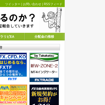
ツイッター
|
お問い合わせ
|
RSSフィード
ラリピEA
分配金の推移
増