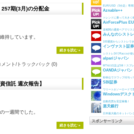
EUR/USD（5分足）専用逆
57期(3月)の分配金
Aznable++
トレンドに乗って大きく
AirForcePlus E
。
逆相関の通貨ペアでリス
みんなのシストレ
維持しています。
100通貨からシストレで
インヴァスト証券
続きを読む »
シストレ24でRaccoが
alpariジャパン
コメント/トラックバック (0)
MT4の日足は5本！スプ
OANDAジャパン
秒単位でスワップ付与っ
SBI証券
資信託 週次報告】
ワリートがノーロードで
Windowsデスク
自動売買を安定稼働！
楽天銀行
の一週間でした。
日本最大級のネットバン
スポンサーリンク
続きを読む »