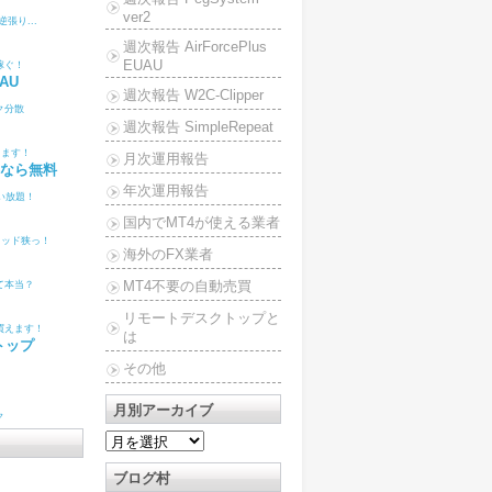
ver2
張り...
週次報告 AirForcePlus
EUAU
稼ぐ！
UAU
週次報告 W2C-Clipper
ク分散
週次報告 SimpleRepeat
きます！
月次運用報告
なら無料
年次運用報告
使い放題！
国内でMT4が使える業者
レッド狭っ！
海外のFX業者
MT4不要の自動売買
て本当？
リモートデスクトップと
買えます！
は
トップ
その他
月別アーカイブ
ク
ブログ村