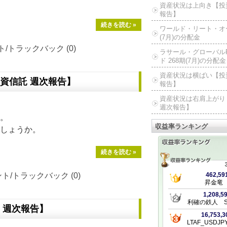
資産状況は上向き【投
報告】
続きを読む »
ワールド・リート・オー
(7月)の分配金
/トラックバック (0)
ラサール・グローバルR
ド 268期(7月)の分配金
資産状況は横ばい【投
資信託 週次報告】
報告】
資産状況は右肩上がり
週次報告】
。
収益率ランキング
しょうか。
続きを読む »
ト/トラックバック (0)
 週次報告】