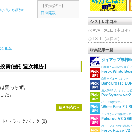
【楽天銀行】
期(8月)の分配金
口座開設
シストレ本口座
AVATRADE（本口座）
FXTF（本口座）
の分配金
特集記事一覧
タイアップ無料E
投資信託 週次報告】
RaccoさんのEAがタダ
Forex White Bea
白熊デビューしました！
BandCross3 EU
は変わらず。
最大保有2ポジションの低
した。
PegSystem ver2
ペッグ通貨ウマー！
White Bear Z U
続きを読む »
ラッコさんの新作 朝スキ
Fukurou V2.5 
ト/トラックバック (0)
ポートフォリオの隙間を
Forex Racco V2