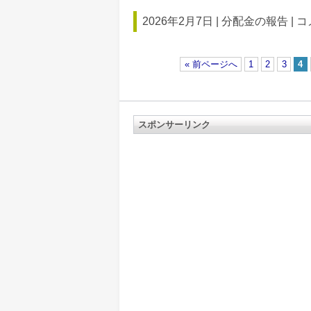
2026年2月7日 |
分配金の報告
|
コ
« 前ページへ
1
2
3
4
スポンサーリンク