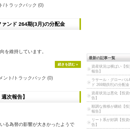
/トラックバック (0)
ァンド 264期(3月)の分配金
向を維持しています。
最新の記事一覧
続きを読む »
資産状況は横ばい【投
報告】
メント/トラックバック (0)
ラサール・グローバルR
ド 269期(8月)の分配金
資産状況は悪化【投資
 週次報告】
告】
順調な推移が継続【投
報告】
リート系が好調【投資
いる為替の影響が大きかったようで
告】