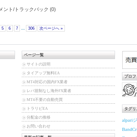
メント/トラックバック (0)
...
5
6
7
306
次ページへ »
ページ一覧
サイトの説明
タイアップ無料EA
プロフ
MT4対応の国内FX業者
レバ規制なし海外FX業者
MT4不要の自動売買
トラリピEA
タグリ
分配金の推移
alpar
お問い合わせ
BandCr